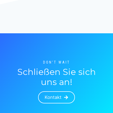
DON’T WAIT
Schließen Sie sich
uns an!
Kontakt